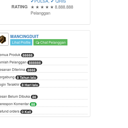
✔PULSA, ✔ QRIS
RATING
★ ★ ★ ★ ★ 8.888.888
Pelanggan
MANCINGDUIT
Lihat Profile
Chat Pelanggan
emua Produk
88888
umlah Pelanggan
888888
esanan Diterima
8888
ergabung
8 Tahun lalu
ogin Terakhir
8 Hari lalu
esan Belum Dibuka
86
erespon Komentar
88
efund orders
0 Kali