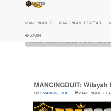
MANCINGDUIT: 
Members
356,858
MANCINGDUIT
MANCINGDUIT DAFTAR
M
88% Members Aktif
88
LOGIN
MANCINGDUIT: Wilayah Pa
Oleh
MANCINGDUIT
MANCINGDUIT DA